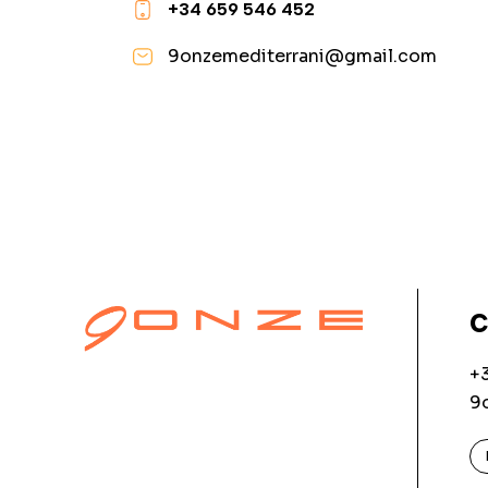
+34 659 546 452
9onzemediterrani@gmail.com
C
+3
9